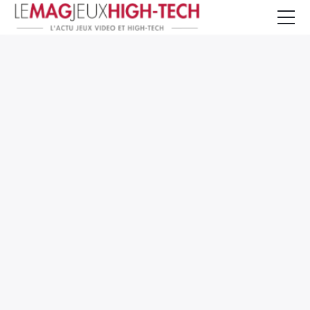
Jeux Vidéo
PC et Hardware
Smartphone et Tablettes
High-Tech
Mangas et Comics
TV, cinéma
Test