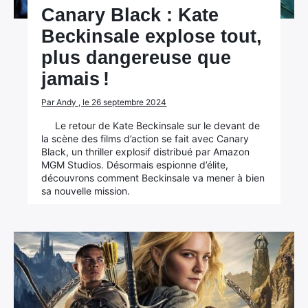
Canary Black : Kate
Rechercher
Beckinsale explose tout,
:
plus dangereuse que
jamais !
Par Andy , le 26 septembre 2024
Le retour de Kate Beckinsale sur le devant de
la scène des films d’action se fait avec Canary
Black, un thriller explosif distribué par Amazon
MGM Studios. Désormais espionne d’élite,
découvrons comment Beckinsale va mener à bien
sa nouvelle mission.