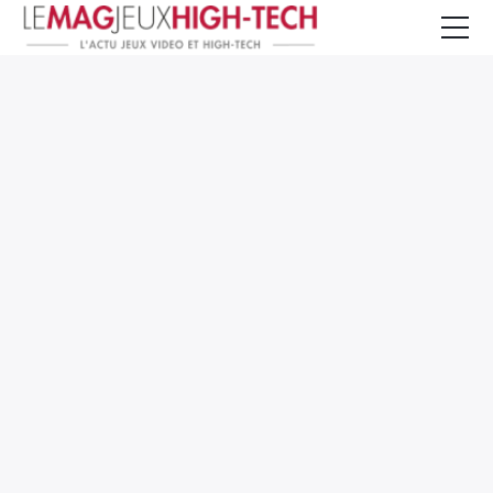
Jeux Vidéo
PC et Hardware
Smartphone et Tablettes
High-Tech
Mangas et Comics
TV, cinéma
Test