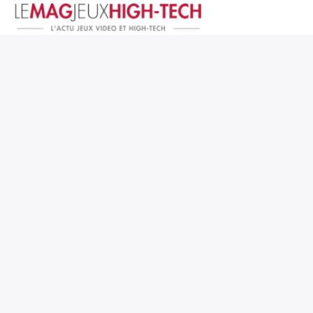
Jeux Vidéo
PC et Hardware
Smartphone et Tablettes
High-Tech
Mangas et Comics
TV, cinéma
Test