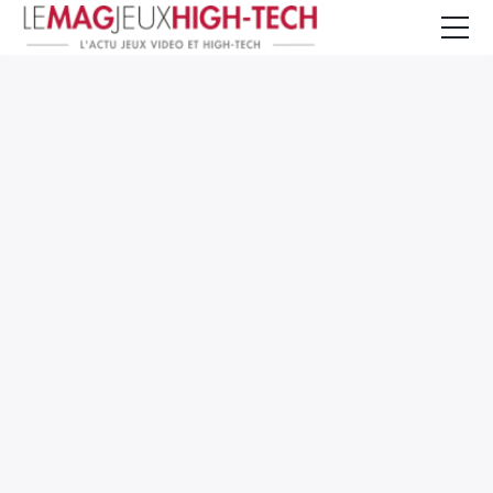
Jeux Vidéo
PC et Hardware
Smartphone et Tablettes
High-Tech
Mangas et Comics
TV, cinéma
Test