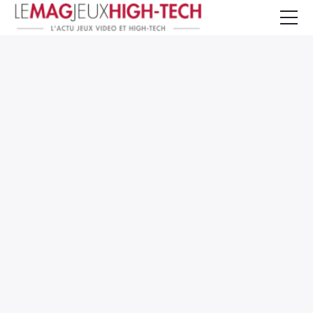
Jeux Vidéo
PC et Hardware
Smartphone et Tablettes
High-Tech
Mangas et Comics
TV, cinéma
Test