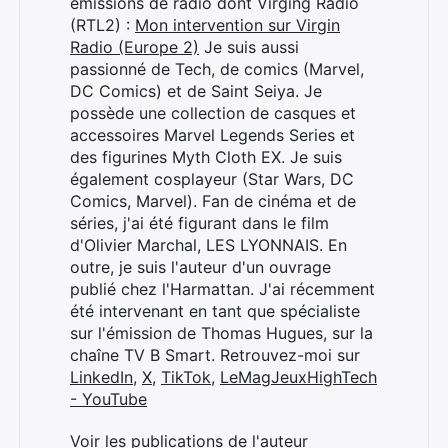
émissions de radio dont Virging Radio
(RTL2) :
Mon intervention sur Virgin
Radio (Europe 2)
Je suis aussi
passionné de Tech, de comics (Marvel,
DC Comics) et de Saint Seiya. Je
possède une collection de casques et
accessoires Marvel Legends Series et
des figurines Myth Cloth EX. Je suis
également cosplayeur (Star Wars, DC
Comics, Marvel). Fan de cinéma et de
séries, j'ai été figurant dans le film
d'Olivier Marchal, LES LYONNAIS. En
outre, je suis l'auteur d'un ouvrage
publié chez l'Harmattan. J'ai récemment
été intervenant en tant que spécialiste
sur l'émission de Thomas Hugues, sur la
chaîne TV B Smart. Retrouvez-moi sur
LinkedIn
,
X
,
TikTok
,
LeMagJeuxHighTech
- YouTube
Voir les publications de l'auteur