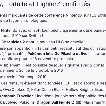
, Fortnite et FighterZ confirmés
ts marquants de cette conférence Nintendo sur l’E3 2018 i
out de façon chronologique.
 Nintendo avec un soft bien pêchu agrémenté d’une bande-
e pour 2019 sur Switch !
 Chronicles 2
dont le nouveau DLC se dévoile.
re son apparition, il fait un petit récapitulatif des utilisati
 déjà présentés,
Pokémon let’s Go Pikachu et Evol
i. Il s’att
ut confirmé pour le 16 novembre prochain
 Visiblement, il est possible de jouer à quatre avec 2 cons
videmment. Sortie le 5 octobre 2018
e révèle ! Printemps 2019
! Les rumeurs étaient donc fondées ! Et il est disponible dès
c OverCcoked 2, Killer Queen Black, Hollow Knight (disponi
Octopath Traveller
. Une démo jouable sera disponible dès l
rk Evolved, Paladins,
Dragon Ball FighterZ
(!!!), Magaman 11,