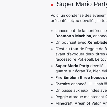
Super Mario Party
Voici un condensé des événemen
présentés et/ou dévoilés, le t
Lancement de la conférence
Daemon x Machina
, annonc
On poursuit avec
Xenoblade
C’est au tour de Reggie de fai
avant d’évoquer deux titres
l’accessoire Pokéball. Le to
Super Mario Party
dévoilé !
quatre sur écran TV, bien é
Fire Emblem three houses
s
Fortnite
annoncé !!!! Hihah !!
On passe aux jeux indés ave
Reggie attaque maintenant
Minecraft, Arean of Valor, A