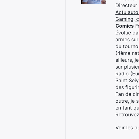
Directeur
Actu auto
Gaming, 
Comics
Fo
évolué dan
armes sur
du tourno
(4ème nat
ailleurs, 
sur plusi
Radio (Eu
Saint Sei
des figur
Fan de cin
outre, je 
en tant q
Retrouve
Voir les p