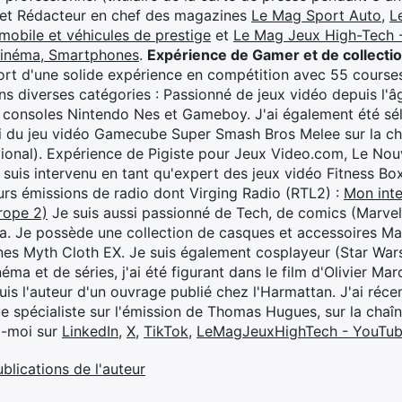
 et Rédacteur en chef des magazines
Le Mag Sport Auto
,
L
mobile et véhicules de prestige
et
Le Mag Jeux High-Tech -
cinéma, Smartphones
.
Expérience de Gamer et de collecti
rt d'une solide expérience en compétition avec 55 courses
s diverses catégories : Passionné de jeux vidéo depuis l'âge
 consoles Nintendo Nes et Gameboy. J'ai également été séle
i du jeu vidéo Gamecube Super Smash Bros Melee sur la 
ional). Expérience de Pigiste pour Jeux Video.com, Le Nouv
je suis intervenu en tant qu'expert des jeux vidéo Fitness B
eurs émissions de radio dont Virging Radio (RTL2) :
Mon inte
rope 2)
Je suis aussi passionné de Tech, de comics (Marve
ya. Je possède une collection de casques et accessoires Ma
ines Myth Cloth EX. Je suis également cosplayeur (Star War
éma et de séries, j'ai été figurant dans le film d'Olivier M
suis l'auteur d'un ouvrage publié chez l'Harmattan. J'ai ré
ue spécialiste sur l'émission de Thomas Hugues, sur la chaî
z-moi sur
LinkedIn
,
X
,
TikTok
,
LeMagJeuxHighTech - YouTu
ublications de l'auteur