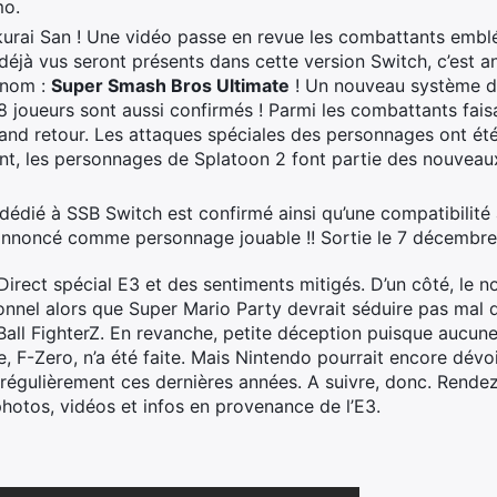
mo.
urai San ! Une vidéo passe en revue les combattants embl
 déjà vus seront présents dans cette version Switch, c’est
 nom :
Super Smash Bros Ultimate
! Un nouveau système d
 joueurs sont aussi confirmés ! Parmi les combattants faisan
and retour. Les attaques spéciales des personnages ont été
t, les personnages de Splatoon 2 font partie des nouveau
ié à SSB Switch est confirmé ainsi qu’une compatibilité 
st annoncé comme personnage jouable !! Sortie le 7 décembre
Direct spécial E3 et des sentiments mitigés. D’un côté, le
nnel alors que Super Mario Party devrait séduire pas mal d
n Ball FighterZ. En revanche, petite déception puisque aucu
, F-Zero, n’a été faite. Mais Nintendo pourrait encore dévoi
t régulièrement ces dernières années. A suivre, donc. Rende
photos, vidéos et infos en provenance de l’E3.