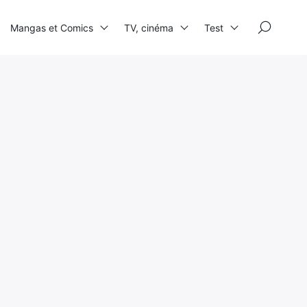
×
Mangas et Comics
TV, cinéma
Test