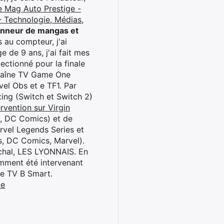
e Mag Auto Prestige -
 Technologie, Médias,
onneur de mangas et
 au compteur, j'ai
 de 9 ans, j'ai fait mes
ctionné pour la finale
chaîne TV Game One
el Obs et e TF1. Par
oxing (Switch et Switch 2)
rvention sur Virgin
l, DC Comics) et de
rvel Legends Series et
s, DC Comics, Marvel).
archal, LES LYONNAIS. En
cemment été intervenant
ne TV B Smart.
be