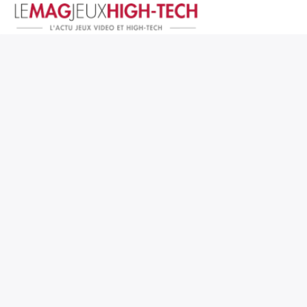
Jeux Vidéo
PC et Hardware
Smartphone et Tablettes
High-Tech
Mangas et Comics
TV, cinéma
Test