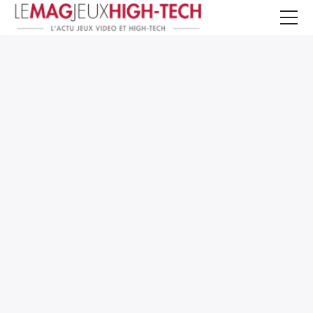
Jeux Vidéo
PC et Hardware
Smartphone et Tablettes
High-Tech
Mangas et Comics
TV, cinéma
Test