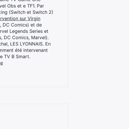
el Obs et e TF1. Par
oxing (Switch et Switch 2)
rvention sur Virgin
l, DC Comics) et de
rvel Legends Series et
s, DC Comics, Marvel).
archal, LES LYONNAIS. En
cemment été intervenant
ne TV B Smart.
be