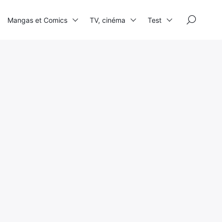
×
Mangas et Comics
TV, cinéma
Test