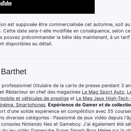
vision est supposée être commercialisée cet automne, soit
. Cette date sera-t-elle modifiée en conséquence, selon ce
us pouvez précommander la bête dès maintenant, à un tarif
t disponibles au détail.
 Barthet
professionnel (titulaire de la carte de presse pendant 3 ans
 et Rédacteur en chef des magazines
Le Mag Sport Auto
,
L
mobile et véhicules de prestige
et
Le Mag Jeux High-Tech -
cinéma, Smartphones
.
Expérience de Gamer et de collecti
rt d'une solide expérience en compétition avec 55 courses
s diverses catégories : Passionné de jeux vidéo depuis l'âge
 consoles Nintendo Nes et Gameboy. J'ai également été séle
i du jeu vidéo Gamecube Super Smash Bros Melee sur la 