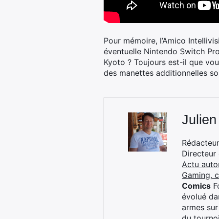
Pour mémoire, l’Amico Intelli
éventuelle Nintendo Switch Pro
Kyoto ? Toujours est-il que vo
des manettes additionnelles son
Julien
Rédacteur 
Directeur
Actu auto
Gaming, 
Comics
Fo
évolué dan
armes sur
du tourno