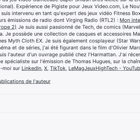
ional). Expérience de Pigiste pour Jeux Video.com, Le Nouv
je suis intervenu en tant qu'expert des jeux vidéo Fitness B
eurs émissions de radio dont Virging Radio (RTL2) :
Mon inte
rope 2)
Je suis aussi passionné de Tech, de comics (Marve
ya. Je possède une collection de casques et accessoires Ma
ines Myth Cloth EX. Je suis également cosplayeur (Star War
éma et de séries, j'ai été figurant dans le film d'Olivier M
suis l'auteur d'un ouvrage publié chez l'Harmattan. J'ai ré
ue spécialiste sur l'émission de Thomas Hugues, sur la chaî
z-moi sur
LinkedIn
,
X
,
TikTok
,
LeMagJeuxHighTech - YouTu
ublications de l'auteur