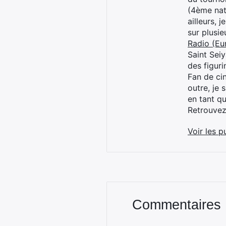
(4ème nat
ailleurs, 
sur plusi
Radio (Eu
Saint Sei
des figur
Fan de cin
outre, je 
en tant q
Retrouve
Voir les p
Commentaires