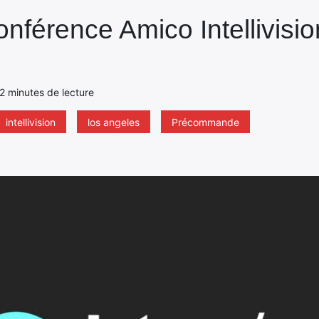
onférence Amico Intellivisio
- 2 minutes de lecture
intellivision
los angeles
Précommande