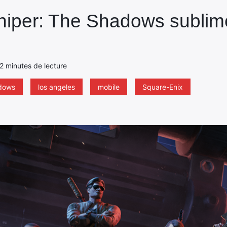
niper: The Shadows sublim
- 2 minutes de lecture
adows
los angeles
mobile
Square-Enix