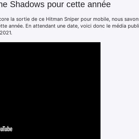
The Shadows pour cette année
core la sortie de ce Hitman Sniper pour mobile, nous savo
tte année. En attendant une date, voici donc le média publi
 2021.