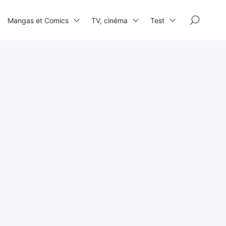
×
Mangas et Comics
TV, cinéma
Test