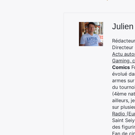
Julien
Rédacteur 
Directeur
Actu auto
Gaming, 
Comics
Fo
évolué dan
armes sur
du tourno
(4ème nat
ailleurs, 
sur plusi
Radio (Eu
Saint Sei
des figur
Fan de cin