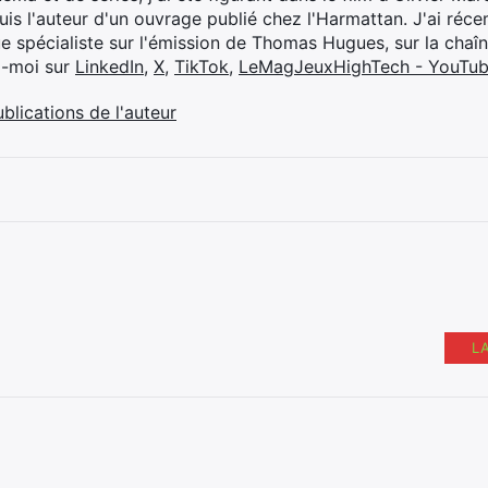
suis l'auteur d'un ouvrage publié chez l'Harmattan. J'ai ré
ue spécialiste sur l'émission de Thomas Hugues, sur la chaî
z-moi sur
LinkedIn
,
X
,
TikTok
,
LeMagJeuxHighTech - YouTu
ublications de l'auteur
L