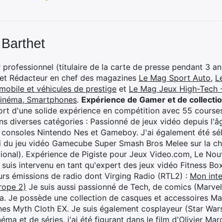
 Barthet
professionnel (titulaire de la carte de presse pendant 3 ans
 et Rédacteur en chef des magazines
Le Mag Sport Auto
,
L
mobile et véhicules de prestige
et
Le Mag Jeux High-Tech -
cinéma, Smartphones
.
Expérience de Gamer et de collecti
rt d'une solide expérience en compétition avec 55 courses
s diverses catégories : Passionné de jeux vidéo depuis l'âge
 consoles Nintendo Nes et Gameboy. J'ai également été séle
i du jeu vidéo Gamecube Super Smash Bros Melee sur la 
ional). Expérience de Pigiste pour Jeux Video.com, Le Nouv
je suis intervenu en tant qu'expert des jeux vidéo Fitness B
eurs émissions de radio dont Virging Radio (RTL2) :
Mon inte
rope 2)
Je suis aussi passionné de Tech, de comics (Marve
ya. Je possède une collection de casques et accessoires Ma
ines Myth Cloth EX. Je suis également cosplayeur (Star War
éma et de séries, j'ai été figurant dans le film d'Olivier M