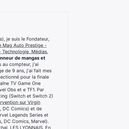
), je suis le Fondateur,
e Mag Auto Prestige -
 Technologie, Médias,
onneur de mangas et
 au compteur, j'ai
 de 9 ans, j'ai fait mes
ctionné pour la finale
chaîne TV Game One
el Obs et e TF1. Par
oxing (Switch et Switch 2)
rvention sur Virgin
l, DC Comics) et de
rvel Legends Series et
s, DC Comics, Marvel).
archal, LES LYONNAIS. En