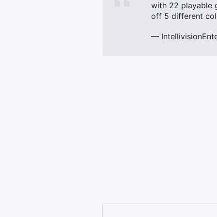
with 22 playable 
off 5 different c
— IntellivisionEnt