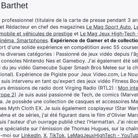
 Barthet
professionnel (titulaire de la carte de presse pendant 3 ans
 et Rédacteur en chef des magazines
Le Mag Sport Auto
,
L
mobile et véhicules de prestige
et
Le Mag Jeux High-Tech -
cinéma, Smartphones
.
Expérience de Gamer et de collecti
rt d'une solide expérience en compétition avec 55 courses
s diverses catégories : Passionné de jeux vidéo depuis l'âge
 consoles Nintendo Nes et Gameboy. J'ai également été séle
i du jeu vidéo Gamecube Super Smash Bros Melee sur la 
ional). Expérience de Pigiste pour Jeux Video.com, Le Nouv
je suis intervenu en tant qu'expert des jeux vidéo Fitness B
eurs émissions de radio dont Virging Radio (RTL2) :
Mon inte
rope 2)
Je suis aussi passionné de Tech, de comics (Marve
ya. Je possède une collection de casques et accessoires Ma
ines Myth Cloth EX. Je suis également cosplayeur (Star War
éma et de séries, j'ai été figurant dans le film d'Olivier M
suis l'auteur d'un ouvrage publié chez l'Harmattan. J'ai ré
ue spécialiste sur l'émission de Thomas Hugues, sur la chaî
z-moi sur
LinkedIn
,
X
,
TikTok
,
LeMagJeuxHighTech - YouTu