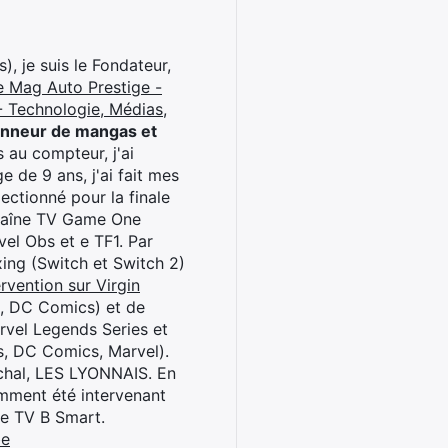
), je suis le Fondateur,
e Mag Auto Prestige -
 Technologie, Médias,
onneur de mangas et
 au compteur, j'ai
 de 9 ans, j'ai fait mes
ctionné pour la finale
chaîne TV Game One
el Obs et e TF1. Par
oxing (Switch et Switch 2)
rvention sur Virgin
l, DC Comics) et de
rvel Legends Series et
s, DC Comics, Marvel).
archal, LES LYONNAIS. En
cemment été intervenant
ne TV B Smart.
be