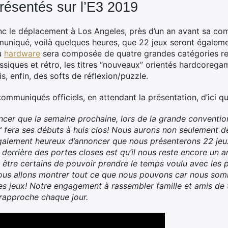
résentés sur l’E3 2019
 donc le déplacement à Los Angeles, près d’un an avant sa c
muniqué, voilà quelques heures, que 22 jeux seront égalemen
du
hardware
sera composée de quatre grandes catégories re
assiques et rétro, les titres “nouveaux” orientés hardcorega
s, enfin, des softs de réflexion/puzzle.
communiqués officiels, en attendant la présentation, d’ici qu
cer que la semaine prochaine, lors de la grande conventio
o ™ fera ses débuts à huis clos! Nous aurons non seulement 
alement heureux d’annoncer que nous présenterons 22 jeux
 derrière des portes closes est qu’il nous reste encore un a
 être certains de pouvoir prendre le temps voulu avec les
 nous allons montrer tout ce que nous pouvons car nous so
les jeux! Notre engagement à rassembler famille et amis de
 rapproche chaque jour.