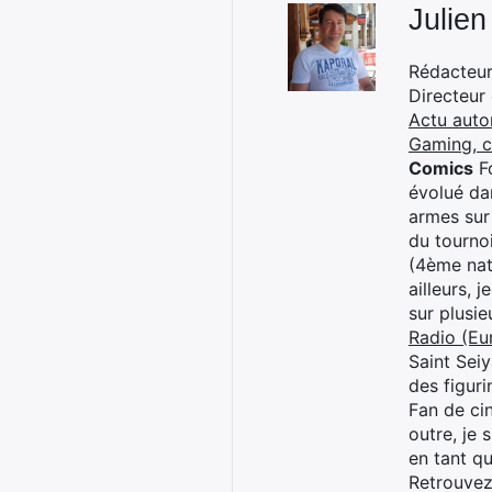
Julien
Rédacteur 
Directeur
Actu auto
Gaming, 
Comics
Fo
évolué dan
armes sur
du tourno
(4ème nat
ailleurs, 
sur plusi
Radio (Eu
Saint Sei
des figur
Fan de cin
outre, je 
en tant q
Retrouve