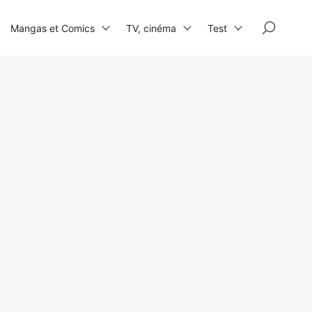
×
Mangas et Comics
TV, cinéma
Test