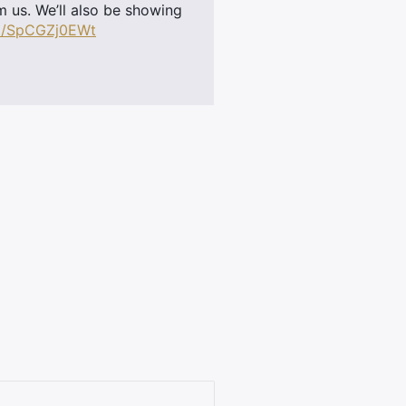
 us. We’ll also be showing
om/SpCGZj0EWt