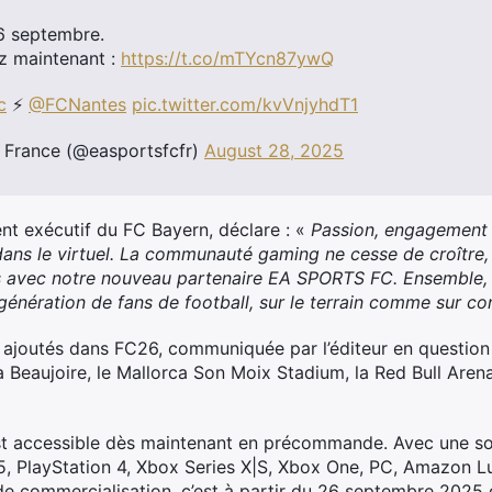
 26 septembre.
 maintenant :
https://t.co/mTYcn87ywQ
c
⚡​
@FCNantes
pic.twitter.com/kvVnjyhdT1
France (@easportsfcfr)
August 28, 2025
nt exécutif du FC Bayern, déclare : «
Passion, engagement e
 dans le virtuel. La communauté gaming ne cesse de croître
s avec notre nouveau partenaire EA SPORTS FC. Ensemble, 
génération de fans de football, sur le terrain comme sur co
es ajoutés dans FC26, communiquée par l’éditeur en question 
a Beaujoire, le Mallorca Son Moix Stadium, la Red Bull Aren
est accessible dès maintenant en précommande. Avec une sort
 5, PlayStation 4, Xbox Series X|S, Xbox One, PC, Amazon L
de commercialisation, c’est à partir du 26 septembre 2025