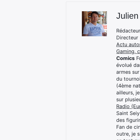
Julien
Rédacteur 
Directeur
Actu auto
Gaming, 
Comics
Fo
évolué dan
armes sur
du tourno
(4ème nat
ailleurs, 
sur plusi
Radio (Eu
Saint Sei
des figur
Fan de cin
outre, je 