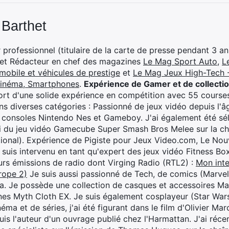
 Barthet
professionnel (titulaire de la carte de presse pendant 3 ans
 et Rédacteur en chef des magazines
Le Mag Sport Auto
,
L
mobile et véhicules de prestige
et
Le Mag Jeux High-Tech -
cinéma, Smartphones
.
Expérience de Gamer et de collecti
rt d'une solide expérience en compétition avec 55 courses
s diverses catégories : Passionné de jeux vidéo depuis l'âge
 consoles Nintendo Nes et Gameboy. J'ai également été séle
i du jeu vidéo Gamecube Super Smash Bros Melee sur la 
ional). Expérience de Pigiste pour Jeux Video.com, Le Nouv
je suis intervenu en tant qu'expert des jeux vidéo Fitness B
eurs émissions de radio dont Virging Radio (RTL2) :
Mon inte
rope 2)
Je suis aussi passionné de Tech, de comics (Marve
ya. Je possède une collection de casques et accessoires Ma
ines Myth Cloth EX. Je suis également cosplayeur (Star War
éma et de séries, j'ai été figurant dans le film d'Olivier M
suis l'auteur d'un ouvrage publié chez l'Harmattan. J'ai ré