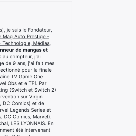
), je suis le Fondateur,
e Mag Auto Prestige -
 Technologie, Médias,
onneur de mangas et
 au compteur, j'ai
 de 9 ans, j'ai fait mes
ctionné pour la finale
chaîne TV Game One
el Obs et e TF1. Par
oxing (Switch et Switch 2)
rvention sur Virgin
l, DC Comics) et de
rvel Legends Series et
s, DC Comics, Marvel).
archal, LES LYONNAIS. En
cemment été intervenant