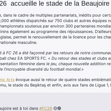
accueille le stade de la Beaujoire 
dans le cadre de multiples partenariats, inédits pour cert
0,000 athlètes dispatchés sur 750 clubs et autres équipes n
hampionnats soutenus par environ 300 partenaires mondiaux 
inins également au programme des réjouissances. D’ailleurs,
glaise, permet le renouvellement de la licence pour les ch
nationale masculine.
é à FC 26 a été façonné par les retours de notre communa
otball chez EA SPORTS FC. «
Du retour des stades et clubs
résentation féminine dans le jeu, chaque nouvelle addition 
 de l’incroyable diversité du football mondial
.»
nic Arts
évoque aussi le retour de quatre stades emblématiqu
mu, le stade du Beşiktaş et enfin, avis aux fans de Ligue 1, 
aujoire est à toi dans
#FC26
​🟡​🟢​