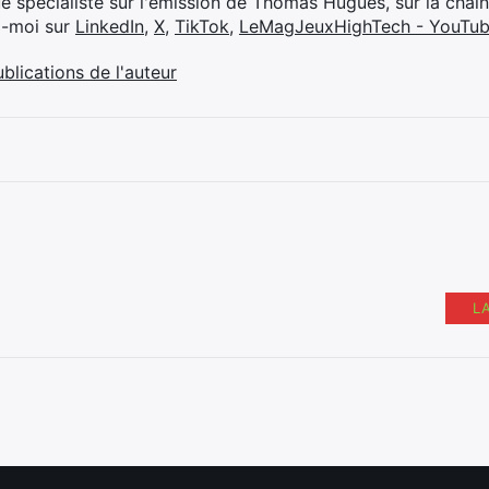
ue spécialiste sur l'émission de Thomas Hugues, sur la chaî
z-moi sur
LinkedIn
,
X
,
TikTok
,
LeMagJeuxHighTech - YouTu
ublications de l'auteur
L