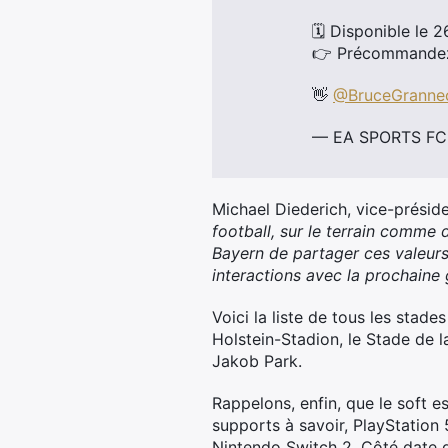
​🗓️​ Disponible le
👉​ Précommandez
👋​
@BruceGranne
— EA SPORTS FC 
Michael Diederich, vice-préside
football, sur le terrain comme
Bayern de partager ces valeur
interactions avec la prochaine 
Voici la liste de tous les stad
Holstein-Stadion, le Stade de l
Jakob Park.
Rappelons, enfin, que le soft 
supports à savoir, PlayStation
Nintendo Switch 2. Côté date 