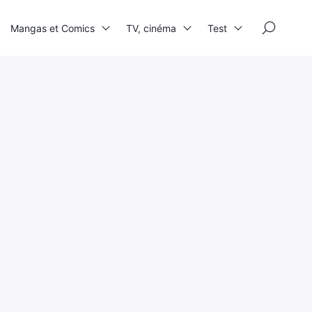
×
Mangas et Comics
TV, cinéma
Test