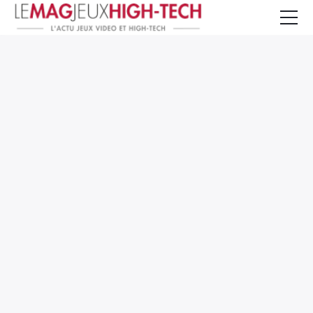
Jeux Vidéo
PC et Hardware
Smartphone et Tablettes
High-Tech
Mangas et Comics
TV, cinéma
Test