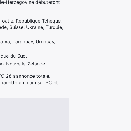
snie-Herzégovine débuteront
Croatie, République Tchèque,
de, Suisse, Ukraine, Turquie,
nama, Paraguay, Uruguay,
ique du Sud.
an, Nouvelle-Zélande.
FC 26
s’annonce totale.
manette en main sur PC et