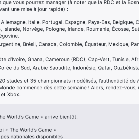
ays que vous pourrez manager (à noter que la RDC et la Bo
ant une mise à jour rapide) :
 Allemagne, Italie, Portugal, Espagne, Pays-Bas, Belgique, 
 Islande, Norvège, Pologne, Irlande, Roumanie, Écosse, Suè
égovine.
rgentine, Brésil, Canada, Colombie, Équateur, Mexique, Pa
te d’Ivoire, Ghana, Cameroun (RDC), Cap-Vert, Tunisie, Afr
Corée du Sud, Arabie Saoudite, Indonésie, Qatar, Ouzbékist
20 stades et 35 championnats modélisés, l’authenticité de
Monde commence dès cette semaine ! Alors, rendez-vous, 
 et Xbox.
The World’s Game » arrive bientôt.
oi « The World’s Game »
ipes nationales disponibles