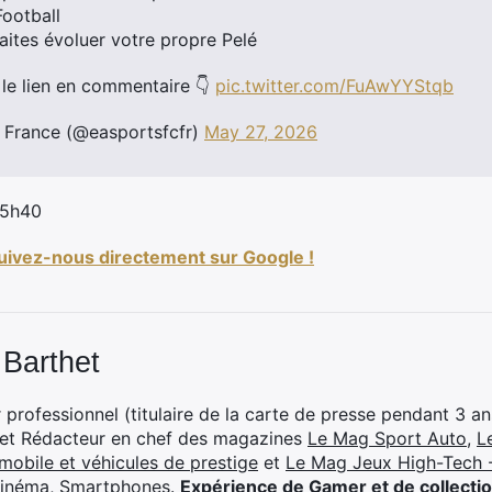
Football
aites évoluer votre propre Pelé
 le lien en commentaire 👇
pic.twitter.com/FuAwYYStqb
France (@easportsfcfr)
May 27, 2026
 5h40
Suivez-nous directement sur Google !
 Barthet
professionnel (titulaire de la carte de presse pendant 3 ans
 et Rédacteur en chef des magazines
Le Mag Sport Auto
,
L
mobile et véhicules de prestige
et
Le Mag Jeux High-Tech -
cinéma, Smartphones
.
Expérience de Gamer et de collecti