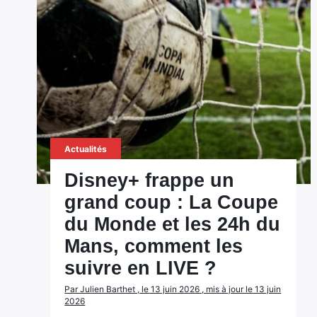
Actualités
Disney+ frappe un
grand coup : La Coupe
du Monde et les 24h du
Mans, comment les
suivre en LIVE ?
Par Julien Barthet , le 13 juin 2026 , mis à jour le 13 juin
2026