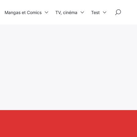
×
Mangas et Comics
TV, cinéma
Test