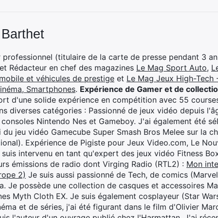
 Barthet
professionnel (titulaire de la carte de presse pendant 3 ans
 et Rédacteur en chef des magazines
Le Mag Sport Auto
,
L
mobile et véhicules de prestige
et
Le Mag Jeux High-Tech -
cinéma, Smartphones
.
Expérience de Gamer et de collecti
rt d'une solide expérience en compétition avec 55 courses
s diverses catégories : Passionné de jeux vidéo depuis l'âge
 consoles Nintendo Nes et Gameboy. J'ai également été séle
i du jeu vidéo Gamecube Super Smash Bros Melee sur la 
ional). Expérience de Pigiste pour Jeux Video.com, Le Nouv
je suis intervenu en tant qu'expert des jeux vidéo Fitness B
eurs émissions de radio dont Virging Radio (RTL2) :
Mon inte
rope 2)
Je suis aussi passionné de Tech, de comics (Marve
ya. Je possède une collection de casques et accessoires Ma
ines Myth Cloth EX. Je suis également cosplayeur (Star War
éma et de séries, j'ai été figurant dans le film d'Olivier M
suis l'auteur d'un ouvrage publié chez l'Harmattan. J'ai ré