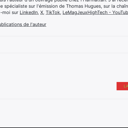
ue spécialiste sur l'émission de Thomas Hugues, sur la chaî
z-moi sur
LinkedIn
,
X
,
TikTok
,
LeMagJeuxHighTech - YouTu
ublications de l'auteur
L