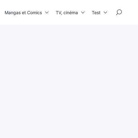
×
Mangas et Comics
TV, cinéma
Test