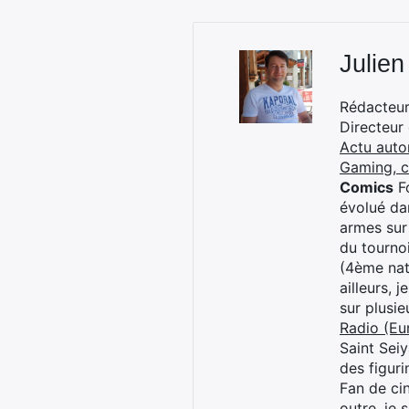
Julien
Rédacteur 
Directeur
Actu auto
Gaming, 
Comics
Fo
évolué dan
armes sur
du tourno
(4ème nat
ailleurs, 
sur plusi
Radio (Eu
Saint Sei
des figur
Fan de cin
outre, je 