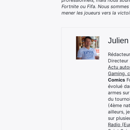
professionnels, mais nous souh
Fortnite ou Fifa. Nous sommes
mener les joueurs vers la victoi
Julien
Rédacteur 
Directeur
Actu auto
Gaming, 
Comics
Fo
évolué dan
armes sur
du tourno
(4ème nat
ailleurs, 
sur plusi
Radio (Eu