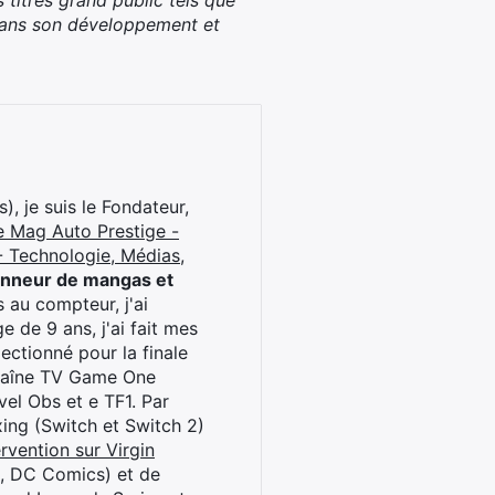
titres grand public tels que
dans son développement et
), je suis le Fondateur,
e Mag Auto Prestige -
 Technologie, Médias,
onneur de mangas et
 au compteur, j'ai
 de 9 ans, j'ai fait mes
ctionné pour la finale
chaîne TV Game One
el Obs et e TF1. Par
oxing (Switch et Switch 2)
rvention sur Virgin
l, DC Comics) et de