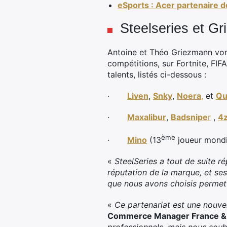
eSports : Acer partenaire 
Steelseries et Gr
Antoine et Théo Griezmann vont
compétitions, sur Fortnite, FIF
talents, listés ci-dessous :
·
Liven
,
Snky
,
Noera
,
et
Qu
·
Maxalibur
,
Badsnipe
r
,
4z
ème
·
Mino
(13
joueur mondi
«
SteelSeries a tout de suite 
réputation de la marque, et s
que nous avons choisis permett
«
Ce partenariat est une nouvel
Commerce Manager France & 