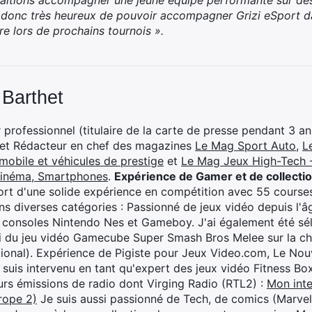
aitions accompagner une jeune équipe performante sur des 
 donc très heureux de pouvoir accompagner Grizi eSport 
re lors de prochains tournois ».
 Barthet
professionnel (titulaire de la carte de presse pendant 3 ans
 et Rédacteur en chef des magazines
Le Mag Sport Auto
,
L
mobile et véhicules de prestige
et
Le Mag Jeux High-Tech -
cinéma, Smartphones
.
Expérience de Gamer et de collecti
rt d'une solide expérience en compétition avec 55 courses
s diverses catégories : Passionné de jeux vidéo depuis l'âge
 consoles Nintendo Nes et Gameboy. J'ai également été séle
i du jeu vidéo Gamecube Super Smash Bros Melee sur la 
ional). Expérience de Pigiste pour Jeux Video.com, Le Nouv
je suis intervenu en tant qu'expert des jeux vidéo Fitness B
eurs émissions de radio dont Virging Radio (RTL2) :
Mon inte
rope 2)
Je suis aussi passionné de Tech, de comics (Marve