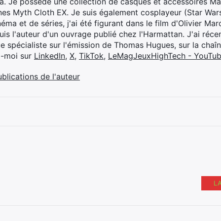
ya. Je possède une collection de casques et accessoires Ma
ines Myth Cloth EX. Je suis également cosplayeur (Star War
éma et de séries, j'ai été figurant dans le film d'Olivier M
suis l'auteur d'un ouvrage publié chez l'Harmattan. J'ai ré
ue spécialiste sur l'émission de Thomas Hugues, sur la chaî
z-moi sur
LinkedIn
,
X
,
TikTok
,
LeMagJeuxHighTech - YouTu
ublications de l'auteur
L