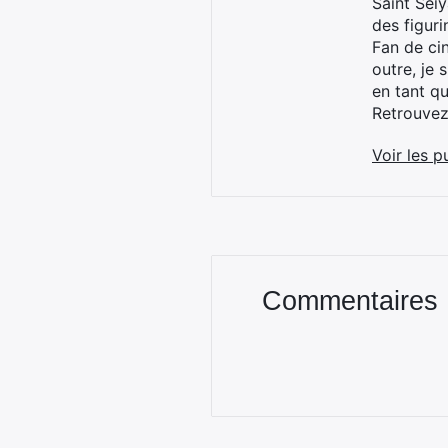
Saint Sei
des figur
Fan de cin
outre, je 
en tant q
Retrouve
Voir les p
Commentaires