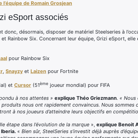
de l’équipe de Romain Grosjean
izi eSport associés
 donc, désormais, disposer de matériel Steelseries à l’occ
A et Rainbow Six. Concernant leur équipe, Grizi eSport, ell
aal
pour Rainbow Six
r
,
Snayzy
et
Laizen
pour Fortnite
ème
al) et
Cursor
(51
joueur mondial) pour FIFA
répondu à nos attentes »
explique Théo Griezmann
. « Nous
es produits nous ont rapidement convaincus. Nous sommes 
ront à nos joueurs d’atteindre leurs objectifs en compétiti
le étape dans l’évolution de la marque
»,
explique Benoit 
Iberia.
«
Bien sûr, SteelSeries s’investit déjà auprès d’équi