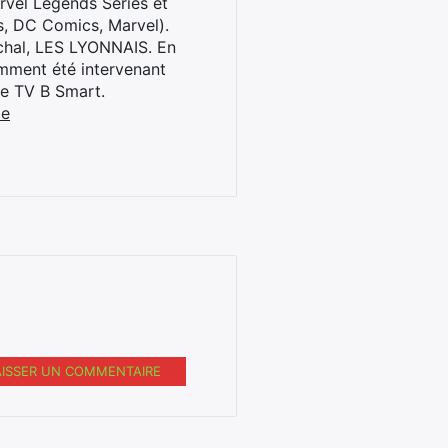
rvel Legends Series et
s, DC Comics, Marvel).
archal, LES LYONNAIS. En
cemment été intervenant
ne TV B Smart.
be
AISSER UN COMMENTAIRE