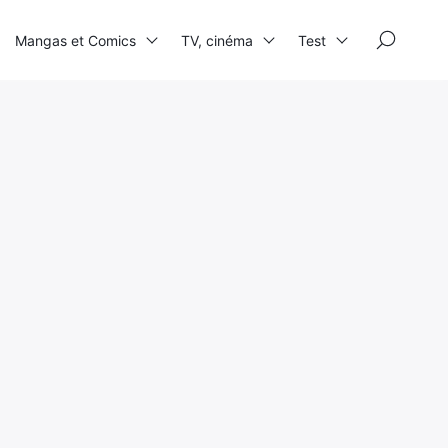
×
Mangas et Comics
TV, cinéma
Test