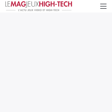
Jeux Vidéo
PC et Hardware
Smartphone et Tablettes
High-Tech
Mangas et Comics
TV, cinéma
Test