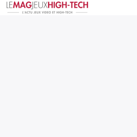
Jeux Vidéo
PC et Hardware
Smartphone et Tablettes
High-Tech
Mangas et Comics
TV, cinéma
Test