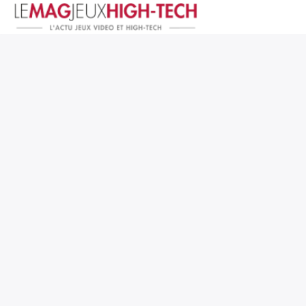
Jeux Vidéo
PC et Hardware
Smartphone et Tablettes
High-Tech
Mangas et Comics
TV, cinéma
Test