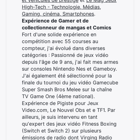
et véhicules de prestige
et
Le Mag Jeux
High-Tech - Technologie, Médias,
Gaming, cinéma, Smartphones
.
Expérience de Gamer et de
collectionneur de mangas et Comics
Fort d'une solide expérience en
compétition avec 55 courses au
compteur, j'ai évolué dans diverses
catégories : Passionné de jeux vidéo
depuis l'âge de 9 ans, j'ai fait mes armes
sur consoles Nintendo Nes et Gameboy.
J'ai également été sélectionné pour la
finale du tournoi du jeu vidéo Gamecube
Rechercher
Super Smash Bros Melee sur la chaîne
:
TV Game One (4ème national).
Expérience de Pigiste pour Jeux
Video.com, Le Nouvel Obs et e TF1. Par
ailleurs, je suis intervenu en tant
qu'expert des jeux vidéo Fitness Boxing
(Switch et Switch 2) sur plusieurs
émissions de radio dont Virging Radio