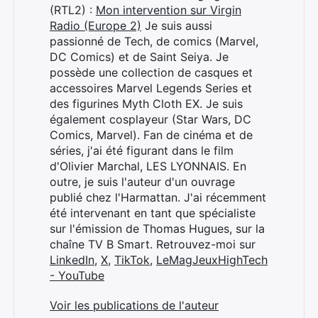
(RTL2) :
Mon intervention sur Virgin
Radio (Europe 2)
Je suis aussi
passionné de Tech, de comics (Marvel,
DC Comics) et de Saint Seiya. Je
possède une collection de casques et
accessoires Marvel Legends Series et
des figurines Myth Cloth EX. Je suis
également cosplayeur (Star Wars, DC
Comics, Marvel). Fan de cinéma et de
séries, j'ai été figurant dans le film
d'Olivier Marchal, LES LYONNAIS. En
outre, je suis l'auteur d'un ouvrage
publié chez l'Harmattan. J'ai récemment
été intervenant en tant que spécialiste
sur l'émission de Thomas Hugues, sur la
chaîne TV B Smart. Retrouvez-moi sur
LinkedIn
,
X
,
TikTok
,
LeMagJeuxHighTech
- YouTube
Voir les publications de l'auteur