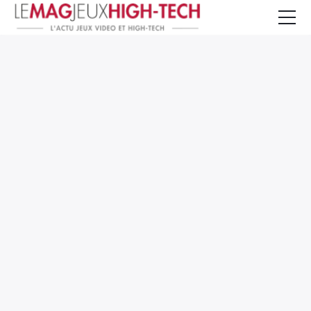
Jeux Vidéo
PC et Hardware
Smartphone et Tablettes
High-Tech
Mangas et Comics
TV, cinéma
Test