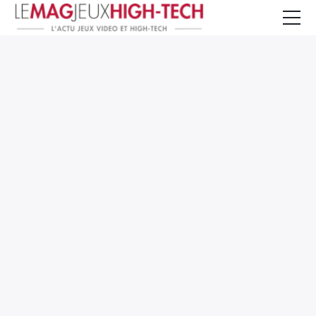
Jeux Vidéo
PC et Hardware
Smartphone et Tablettes
High-Tech
Mangas et Comics
TV, cinéma
Test