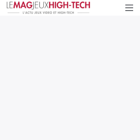
Jeux Vidéo
PC et Hardware
Smartphone et Tablettes
High-Tech
Mangas et Comics
TV, cinéma
Test