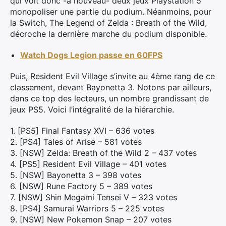
qui voit donc -à nouveau- deux jeux Playstation 5
monopoliser une partie du podium. Néanmoins, pour
la Switch, The Legend of Zelda : Breath of the Wild,
décroche la dernière marche du podium disponible.
Watch Dogs Legion passe en 60FPS
Puis, Resident Evil Village s’invite au 4ème rang de ce
classement, devant Bayonetta 3. Notons par ailleurs,
dans ce top des lecteurs, un nombre grandissant de
jeux PS5. Voici l’intégralité de la hiérarchie.
1. [PS5] Final Fantasy XVI – 636 votes
2. [PS4] Tales of Arise – 581 votes
3. [NSW] Zelda: Breath of the Wild 2 – 437 votes
4. [PS5] Resident Evil Village – 401 votes
5. [NSW] Bayonetta 3 – 398 votes
6. [NSW] Rune Factory 5 – 389 votes
7. [NSW] Shin Megami Tensei V – 323 votes
8. [PS4] Samurai Warriors 5 – 225 votes
9. [NSW] New Pokemon Snap – 207 votes