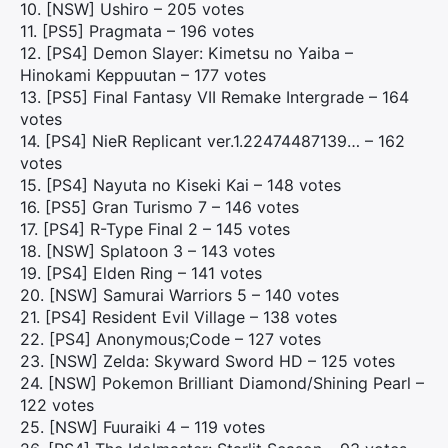
10. [NSW] Ushiro – 205 votes
11. [PS5] Pragmata – 196 votes
12. [PS4] Demon Slayer: Kimetsu no Yaiba –
Hinokami Keppuutan – 177 votes
13. [PS5] Final Fantasy VII Remake Intergrade – 164
votes
14. [PS4] NieR Replicant ver.1.22474487139… – 162
votes
15. [PS4] Nayuta no Kiseki Kai – 148 votes
16. [PS5] Gran Turismo 7 – 146 votes
17. [PS4] R-Type Final 2 – 145 votes
18. [NSW] Splatoon 3 – 143 votes
19. [PS4] Elden Ring – 141 votes
20. [NSW] Samurai Warriors 5 – 140 votes
21. [PS4] Resident Evil Village – 138 votes
22. [PS4] Anonymous;Code – 127 votes
23. [NSW] Zelda: Skyward Sword HD – 125 votes
24. [NSW] Pokemon Brilliant Diamond/Shining Pearl –
122 votes
25. [NSW] Fuuraiki 4 – 119 votes