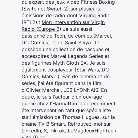
qu'expert des jeux vidéo Fitness Boxing
(Switch et Switch 2) sur plusieurs
émissions de radio dont Virging Radio
(RTL2) :
Mon intervention sur Virgin
Radio (Europe 2)
Je suis aussi
passionné de Tech, de comics (Marvel,
DC Comics) et de Saint Seiya. Je
possède une collection de casques et
accessoires Marvel Legends Series et
des figurines Myth Cloth EX. Je suis
également cosplayeur (Star Wars, DC
Comics, Marvel). Fan de cinéma et de
séries, j'ai été figurant dans le film
d'Olivier Marchal, LES LYONNAIS. En
outre, je suis l'auteur d'un ouvrage
publié chez l'Harmattan. J'ai récemment
été intervenant en tant que spécialiste
sur l'émission de Thomas Hugues, sur la
chaîne TV B Smart. Retrouvez-moi sur
LinkedIn
,
X
,
TikTok
,
LeMagJeuxHighTech
- YouTube