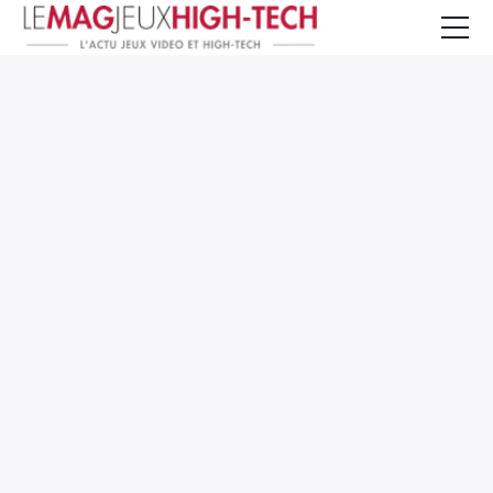
Jeux Vidéo
PC et Hardware
Smartphone et Tablettes
High-Tech
Mangas et Comics
TV, cinéma
Test