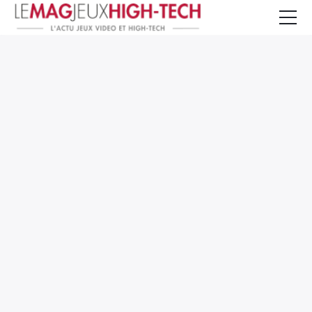
Jeux Vidéo
PC et Hardware
Smartphone et Tablettes
High-Tech
Mangas et Comics
TV, cinéma
Test