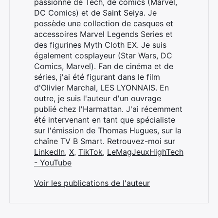
passionné de Tech, de comics (Marvel,
DC Comics) et de Saint Seiya. Je
possède une collection de casques et
accessoires Marvel Legends Series et
des figurines Myth Cloth EX. Je suis
également cosplayeur (Star Wars, DC
Comics, Marvel). Fan de cinéma et de
séries, j'ai été figurant dans le film
d'Olivier Marchal, LES LYONNAIS. En
outre, je suis l'auteur d'un ouvrage
publié chez l'Harmattan. J'ai récemment
été intervenant en tant que spécialiste
sur l'émission de Thomas Hugues, sur la
chaîne TV B Smart. Retrouvez-moi sur
LinkedIn
,
X
,
TikTok
,
LeMagJeuxHighTech
- YouTube
Voir les publications de l'auteur