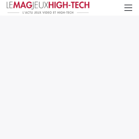
Jeux Vidéo
PC et Hardware
Smartphone et Tablettes
High-Tech
Mangas et Comics
TV, cinéma
Test