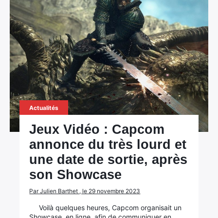
×
Actualités
Jeux Vidéo : Capcom
annonce du très lourd et
Rechercher
une date de sortie, après
:
son Showcase
Par Julien Barthet , le 29 novembre 2023
Voilà quelques heures, Capcom organisait un
Showcase, en ligne, afin de communiquer en