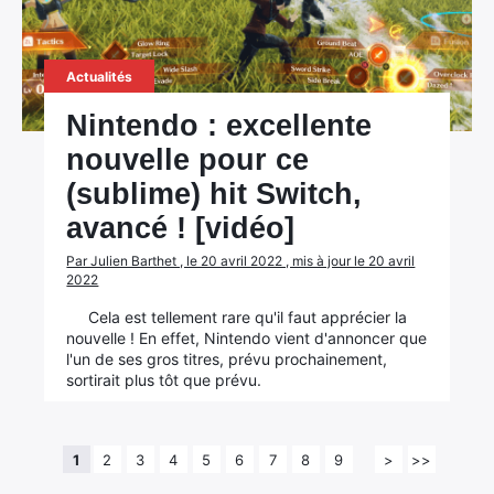
Actualités
Nintendo : excellente
nouvelle pour ce
(sublime) hit Switch,
avancé ! [vidéo]
Par Julien Barthet , le 20 avril 2022 , mis à jour le 20 avril
2022
Cela est tellement rare qu'il faut apprécier la
nouvelle ! En effet, Nintendo vient d'annoncer que
l'un de ses gros titres, prévu prochainement,
sortirait plus tôt que prévu.
1
2
3
4
5
6
7
8
9
>
>>