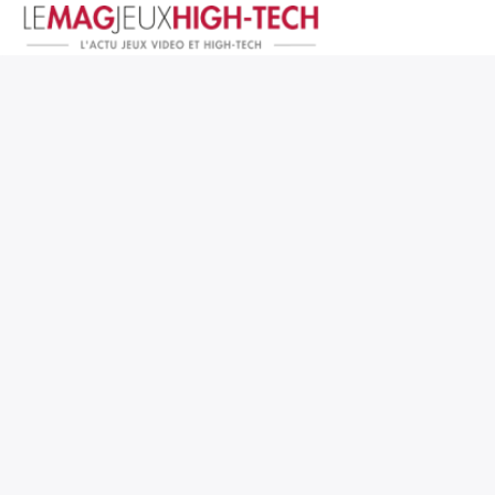
Jeux Vidéo
PC et Hardware
Smartphone et Tablettes
High-Tech
Mangas et Comics
TV, cinéma
Test