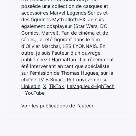
possède une collection de casques et
accessoires Marvel Legends Series et
des figurines Myth Cloth EX. Je suis
également cosplayeur (Star Wars, DC
Rechercher
Comics, Marvel). Fan de cinéma et de
:
séries, j'ai été figurant dans le film
d'Olivier Marchal, LES LYONNAIS. En
outre, je suis l'auteur d'un ouvrage
publié chez l'Harmattan. J'ai récemment
été intervenant en tant que spécialiste
sur l'émission de Thomas Hugues, sur la
chaîne TV B Smart. Retrouvez-moi sur
LinkedIn
,
X
,
TikTok
,
LeMagJeuxHighTech
- YouTube
Voir les publications de l'auteur