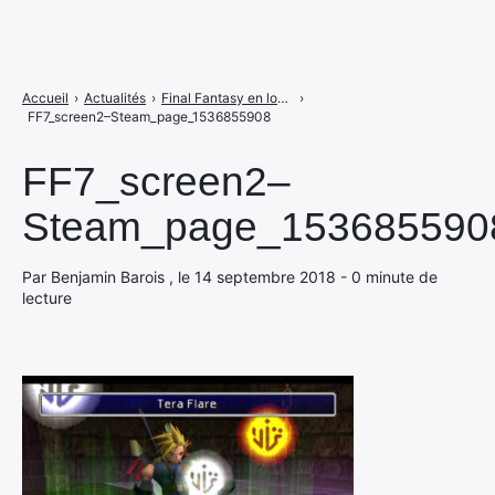
Accueil
›
Actualités
›
Final Fantasy en long en large et en travers
›
FF7_screen2–Steam_page_1536855908
FF7_screen2–
Steam_page_153685590
Par Benjamin Barois , le 14 septembre 2018 - 0 minute de
lecture