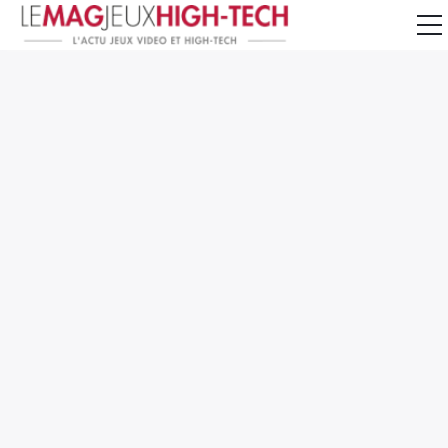
Jeux Vidéo
PC et Hardware
Smartphone et Tablettes
High-Tech
Mangas et Comics
TV, cinéma
Test