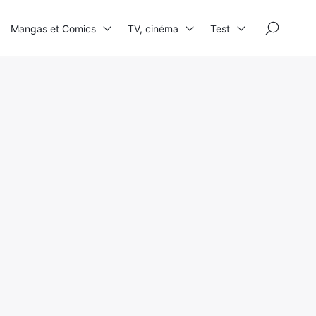
×
Mangas et Comics
TV, cinéma
Test