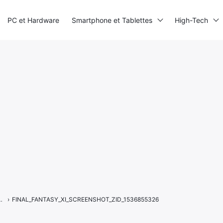
PC et Hardware
Smartphone et Tablettes
High-Tech
en large et en travers
›
FINAL_FANTASY_XI_SCREENSHOT_ZID_1536855326