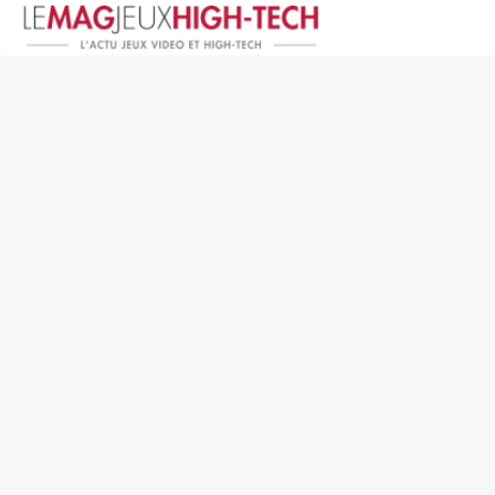
Jeux Vidéo
PC et Hardware
Smartphone et Tablettes
High-Tech
Mangas et Comics
TV, cinéma
Test