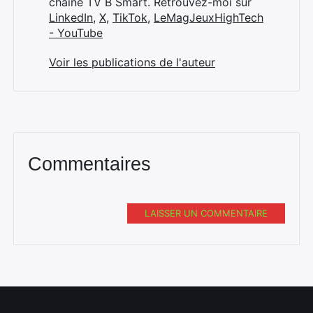
chaîne TV B Smart. Retrouvez-moi sur
LinkedIn
,
X
,
TikTok
,
LeMagJeuxHighTech
- YouTube
Voir les publications de l'auteur
Commentaires
LAISSER UN COMMENTAIRE