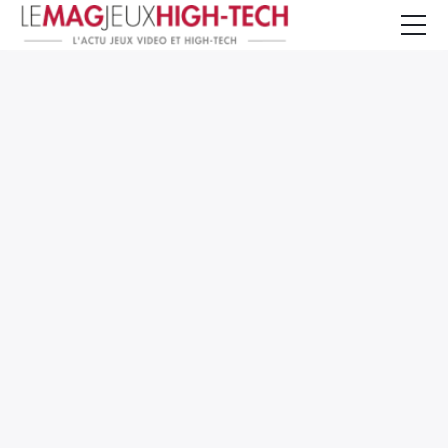
Jeux Vidéo
PC et Hardware
Smartphone et Tablettes
High-Tech
Mangas et Comics
TV, cinéma
Test