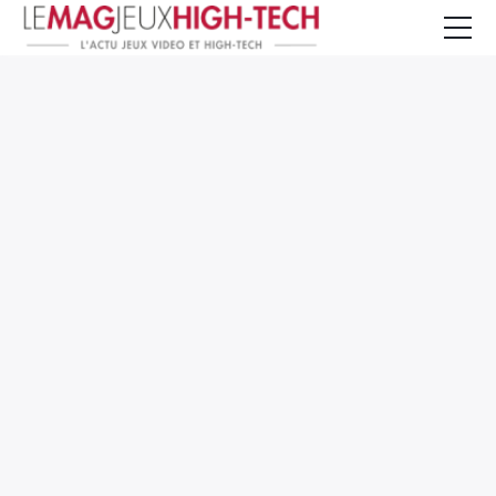
Jeux Vidéo
PC et Hardware
Smartphone et Tablettes
High-Tech
Mangas et Comics
TV, cinéma
Test