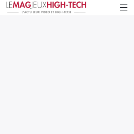
Jeux Vidéo
PC et Hardware
Smartphone et Tablettes
High-Tech
Mangas et Comics
TV, cinéma
Test