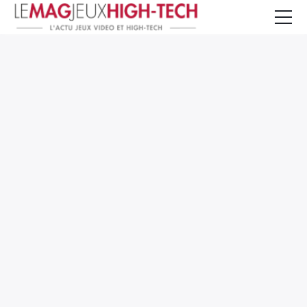
Jeux Vidéo
PC et Hardware
Smartphone et Tablettes
High-Tech
Mangas et Comics
TV, cinéma
Test