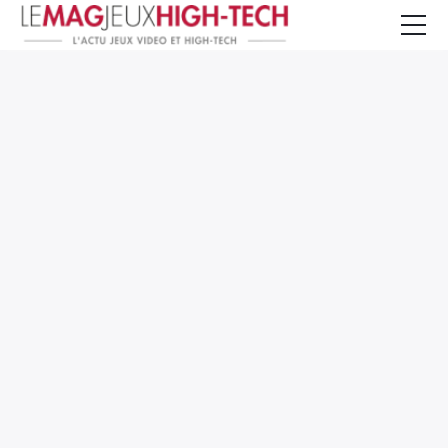
Jeux Vidéo
PC et Hardware
Smartphone et Tablettes
High-Tech
Mangas et Comics
TV, cinéma
Test