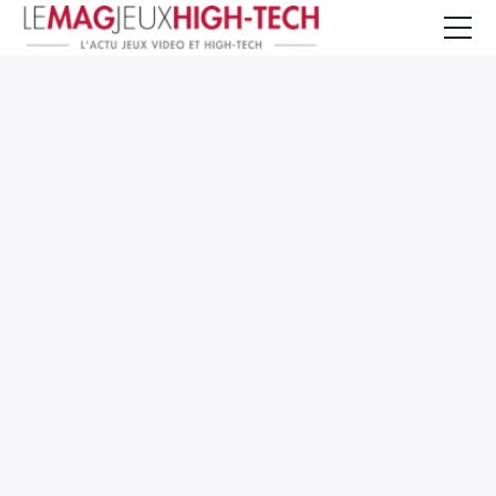
Jeux Vidéo
PC et Hardware
Smartphone et Tablettes
High-Tech
Mangas et Comics
TV, cinéma
Test