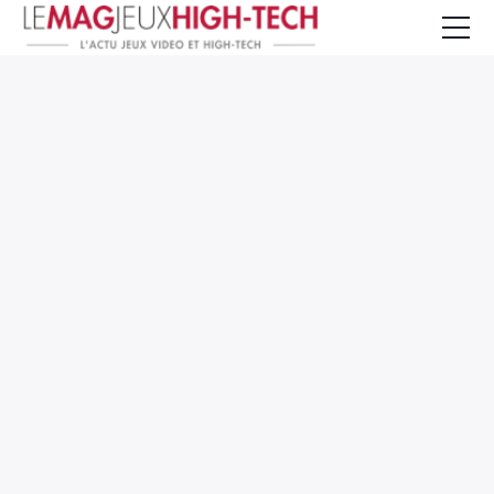
Jeux Vidéo
PC et Hardware
Smartphone et Tablettes
High-Tech
Mangas et Comics
TV, cinéma
Test