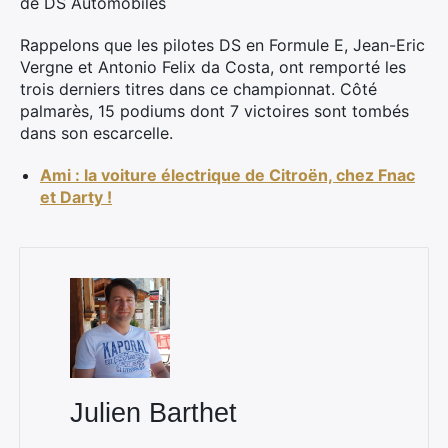
de DS Automobiles
×
Rappelons que les pilotes DS en Formule E, Jean-Eric
Vergne et Antonio Felix da Costa, ont remporté les
trois derniers titres dans ce championnat. Côté
palmarès, 15 podiums dont 7 victoires sont tombés
dans son escarcelle.
Rechercher
:
Ami : la voiture électrique de Citroën, chez Fnac
et Darty !
Julien Barthet