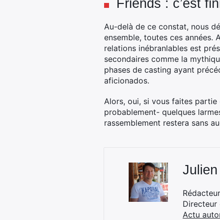
Friends : c’est fi
Au-delà de ce constat, nous déc
ensemble, toutes ces années. A
relations inébranlables est prés
secondaires comme la mythique 
phases de casting ayant précédé
aficionados.
Alors, oui, si vous faites part
probablement- quelques larmes a
rassemblement restera sans au
Julien
Rédacteur 
Directeur
Actu auto