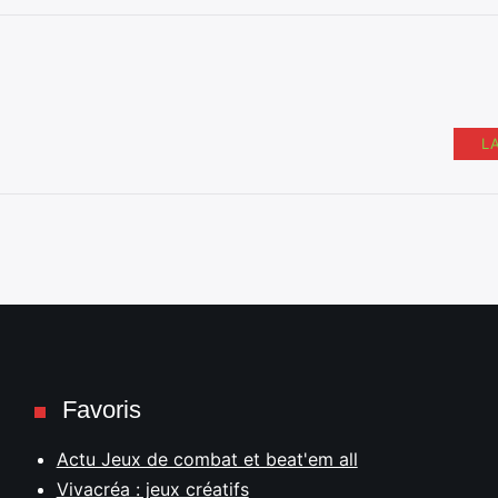
L
Favoris
Actu Jeux de combat et beat'em all
Vivacréa : jeux créatifs