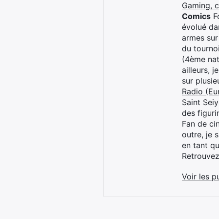
Gaming, 
Comics
Fo
évolué dan
armes sur
du tourno
(4ème nat
ailleurs, 
sur plusi
Radio (Eu
Saint Sei
des figur
Fan de cin
outre, je 
en tant q
Retrouve
Voir les p