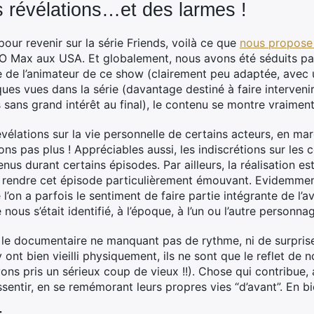
 révélations…et des larmes !
ur revenir sur la série Friends, voilà ce que
nous propose
O Max aux USA. Et globalement, nous avons été séduits par l
e de l’animateur de ce show (clairement peu adaptée, avec 
ues vues dans la série (davantage destiné à faire interven
sans grand intérêt au final), le contenu se montre vraiment 
élations sur la vie personnelle de certains acteurs, en mar
ons pas plus ! Appréciables aussi, les indiscrétions sur les 
us durant certains épisodes. Par ailleurs, la réalisation e
 rendre cet épisode particulièrement émouvant. Evidemment
l’on a parfois le sentiment de faire partie intégrante de l’ave
nous s’était identifié, à l’époque, à l’un ou l’autre personna
s, le documentaire ne manquant pas de rythme, ni de surpris
ont bien vieilli physiquement, ils ne sont que le reflet de 
ons pris un sérieux coup de vieux !!). Chose qui contribue, a
sentir, en se remémorant leurs propres vies “d’avant”. En 