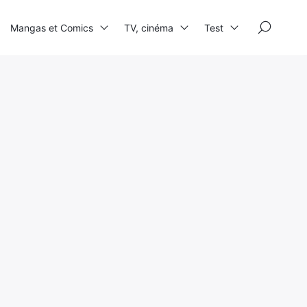
×
Mangas et Comics
TV, cinéma
Test