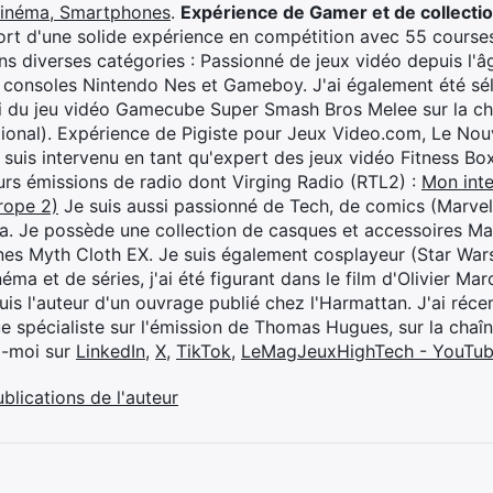
cinéma, Smartphones
.
Expérience de Gamer et de collecti
rt d'une solide expérience en compétition avec 55 courses
s diverses catégories : Passionné de jeux vidéo depuis l'âge
 consoles Nintendo Nes et Gameboy. J'ai également été séle
i du jeu vidéo Gamecube Super Smash Bros Melee sur la 
ional). Expérience de Pigiste pour Jeux Video.com, Le Nouv
je suis intervenu en tant qu'expert des jeux vidéo Fitness B
eurs émissions de radio dont Virging Radio (RTL2) :
Mon inte
rope 2)
Je suis aussi passionné de Tech, de comics (Marve
ya. Je possède une collection de casques et accessoires Ma
ines Myth Cloth EX. Je suis également cosplayeur (Star War
éma et de séries, j'ai été figurant dans le film d'Olivier M
suis l'auteur d'un ouvrage publié chez l'Harmattan. J'ai ré
ue spécialiste sur l'émission de Thomas Hugues, sur la chaî
z-moi sur
LinkedIn
,
X
,
TikTok
,
LeMagJeuxHighTech - YouTu
ublications de l'auteur