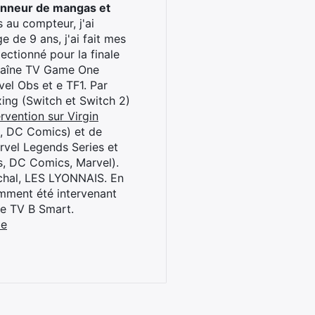
onneur de mangas et
 au compteur, j'ai
 de 9 ans, j'ai fait mes
ctionné pour la finale
chaîne TV Game One
el Obs et e TF1. Par
oxing (Switch et Switch 2)
rvention sur Virgin
l, DC Comics) et de
rvel Legends Series et
s, DC Comics, Marvel).
archal, LES LYONNAIS. En
cemment été intervenant
ne TV B Smart.
be