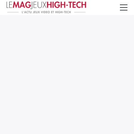
Jeux Vidéo
PC et Hardware
Smartphone et Tablettes
High-Tech
Mangas et Comics
TV, cinéma
Test