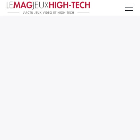
Jeux Vidéo
PC et Hardware
Smartphone et Tablettes
High-Tech
Mangas et Comics
TV, cinéma
Test