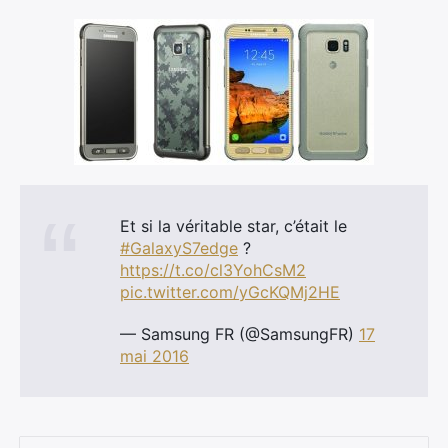
Et si la véritable star, c’était le
#GalaxyS7edge
?
https://t.co/cl3YohCsM2
pic.twitter.com/yGcKQMj2HE
— Samsung FR (@SamsungFR)
17
mai 2016
×