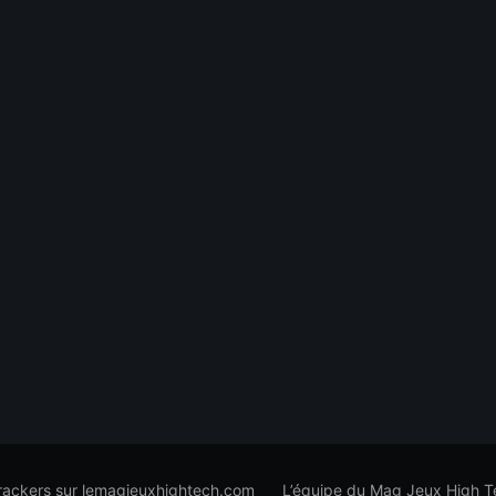
trackers sur lemagjeuxhightech.com
L’équipe du Mag Jeux High T