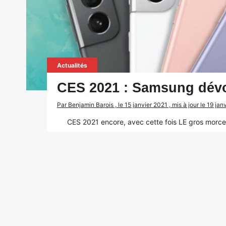
Actualités
CES 2021 : Samsung dévo
Par Benjamin Barois , le 15 janvier 2021 , mis à jour le 19 jan
CES 2021 encore, avec cette fois LE gros mor