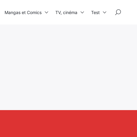
×
Mangas et Comics
TV, cinéma
Test