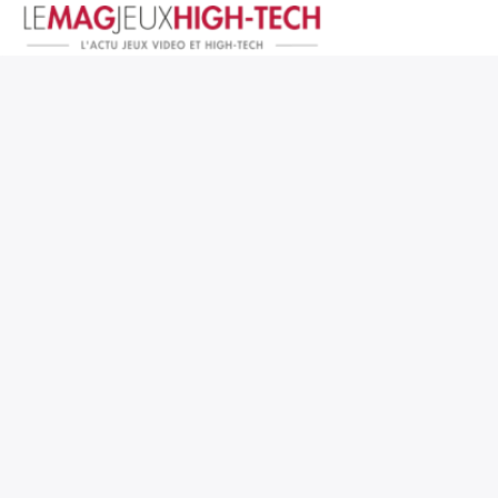
Jeux Vidéo
PC et Hardware
Smartphone et Tablettes
High-Tech
Mangas et Comics
TV, cinéma
Test