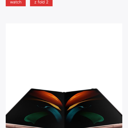
watch
z fold 2