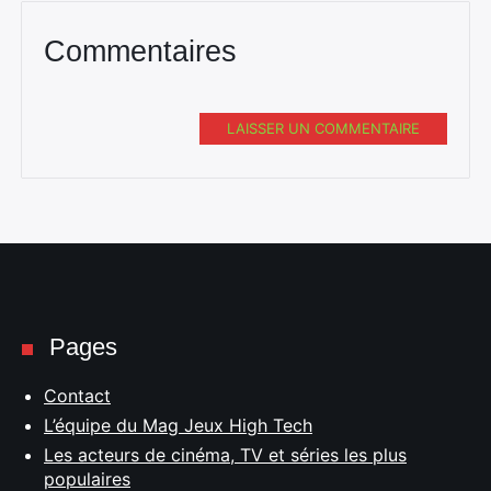
Commentaires
LAISSER UN COMMENTAIRE
Pages
Contact
L’équipe du Mag Jeux High Tech
Les acteurs de cinéma, TV et séries les plus
populaires