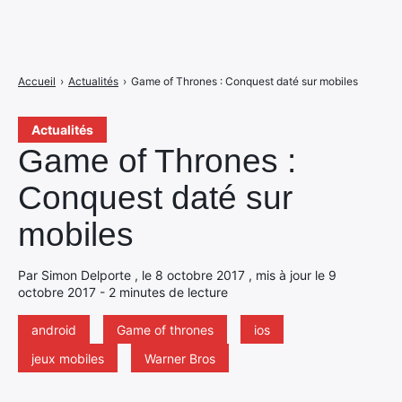
Accueil
›
Actualités
›
Game of Thrones : Conquest daté sur mobiles
Actualités
Game of Thrones :
Conquest daté sur
mobiles
Par Simon Delporte , le 8 octobre 2017 , mis à jour le 9
octobre 2017 - 2 minutes de lecture
android
Game of thrones
ios
jeux mobiles
Warner Bros