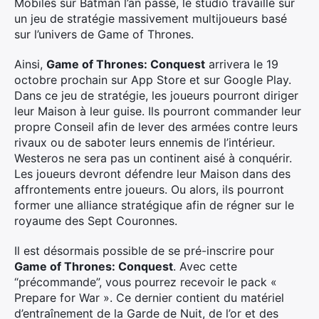
Mobiles sur Batman l’an passé, le studio travaille sur
un jeu de stratégie massivement multijoueurs basé
sur l’univers de Game of Thrones.
Ainsi,
Game of Thrones: Conquest
arrivera le 19
octobre prochain sur App Store et sur Google Play.
Dans ce jeu de stratégie, les joueurs pourront diriger
leur Maison à leur guise. Ils pourront commander leur
propre Conseil afin de lever des armées contre leurs
rivaux ou de saboter leurs ennemis de l’intérieur.
Westeros ne sera pas un continent aisé à conquérir.
Les joueurs devront défendre leur Maison dans des
affrontements entre joueurs. Ou alors, ils pourront
former une alliance stratégique afin de régner sur le
royaume des Sept Couronnes.
Il est désormais possible de se pré-inscrire pour
Game of Thrones: Conquest
. Avec cette
“précommande”, vous pourrez recevoir le pack «
Prepare for War ». Ce dernier contient du matériel
d’entraînement de la Garde de Nuit, de l’or et des