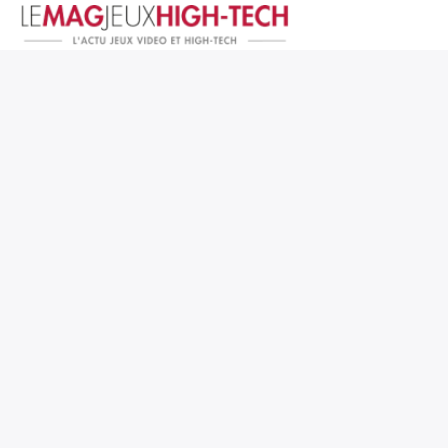
Jeux Vidéo
PC et Hardware
Smartphone et Tablettes
High-Tech
Mangas et Comics
TV, cinéma
Test