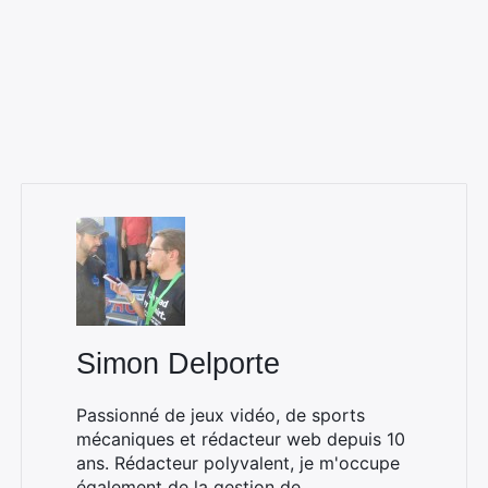
Simon Delporte
Passionné de jeux vidéo, de sports
Rechercher
mécaniques et rédacteur web depuis 10
:
ans. Rédacteur polyvalent, je m'occupe
également de la gestion de