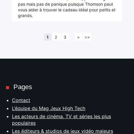
pas mais pas de panique puisque Thomson peut
vous aider à trouver le cadeau idéal pour petits et
grands.
1
2
3
>
>>
Pages
Contact
L’équipe du Mag Jeux High Tech
Les acteurs de cinéma, TV et séries les plus
populaires
Les éditeurs & studios de jeux vidéo majeurs