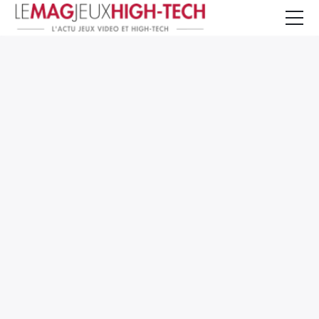
Jeux Vidéo
PC et Hardware
Smartphone et Tablettes
High-Tech
Mangas et Comics
TV, cinéma
Test