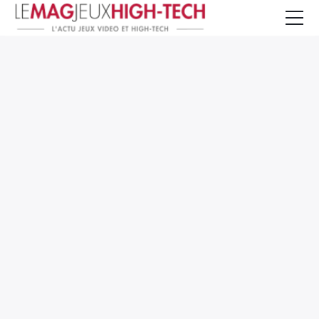
Jeux Vidéo
PC et Hardware
Smartphone et Tablettes
High-Tech
Mangas et Comics
TV, cinéma
Test