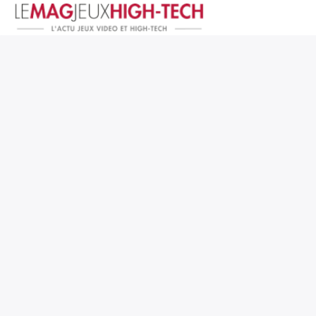
Jeux Vidéo
PC et Hardware
Smartphone et Tablettes
High-Tech
Mangas et Comics
TV, cinéma
Test