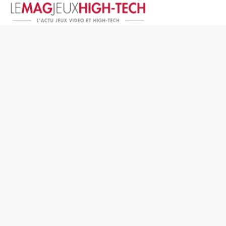
Jeux Vidéo
PC et Hardware
Smartphone et Tablettes
High-Tech
Mangas et Comics
TV, cinéma
Test