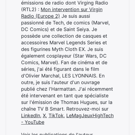
émissions de radio dont Virging Radio
(RTL2) :
Mon intervention sur Virgin
Radio (Europe 2)
Je suis aussi
passionné de Tech, de comics (Marvel,
DC Comics) et de Saint Seiya. Je
possède une collection de casques et
accessoires Marvel Legends Series et
des figurines Myth Cloth EX. Je suis
également cosplayeur (Star Wars, DC
Comics, Marvel). Fan de cinéma et de
séries, j'ai été figurant dans le film
d'Olivier Marchal, LES LYONNAIS. En
outre, je suis l'auteur d'un ouvrage
publié chez l'Harmattan. J'ai récemment
été intervenant en tant que spécialiste
sur l'émission de Thomas Hugues, sur la
chaîne TV B Smart. Retrouvez-moi sur
LinkedIn
,
X
,
TikTok
,
LeMagJeuxHighTech
- YouTube
Voir les publications de l'auteur