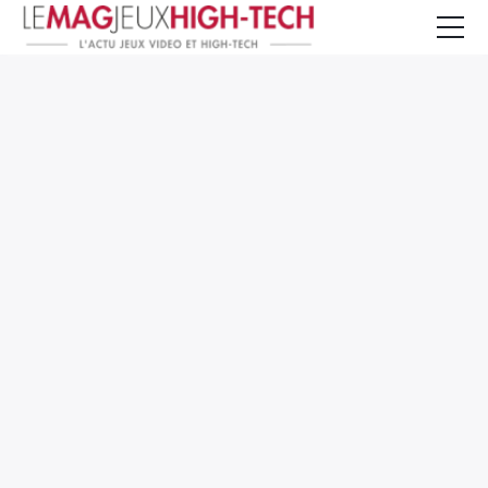
Jeux Vidéo
PC et Hardware
Smartphone et Tablettes
High-Tech
Mangas et Comics
TV, cinéma
Test