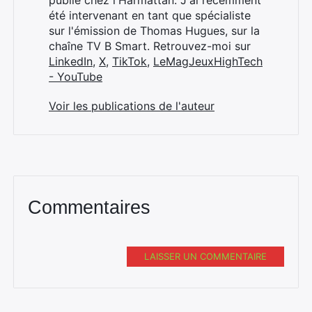
publié chez l'Harmattan. J'ai récemment
été intervenant en tant que spécialiste
sur l'émission de Thomas Hugues, sur la
chaîne TV B Smart. Retrouvez-moi sur
LinkedIn
,
X
,
TikTok
,
LeMagJeuxHighTech
- YouTube
Voir les publications de l'auteur
Commentaires
LAISSER UN COMMENTAIRE