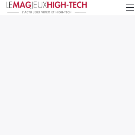
Jeux Vidéo
PC et Hardware
Smartphone et Tablettes
High-Tech
Mangas et Comics
TV, cinéma
Test