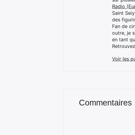
Radio (Eu
Saint Sei
des figur
Fan de cin
outre, je 
en tant q
Retrouve
Voir les p
Commentaires