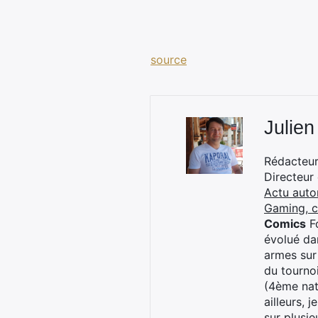
source
Julien
Rédacteur 
Directeur
Actu auto
Gaming, 
Comics
Fo
évolué dan
armes sur
du tourno
(4ème nat
ailleurs, 
sur plusi