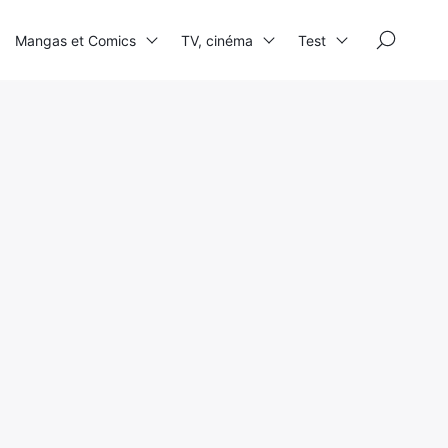
×
Mangas et Comics
TV, cinéma
Test