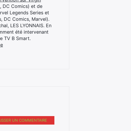
l, DC Comics) et de
rvel Legends Series et
s, DC Comics, Marvel).
archal, LES LYONNAIS. En
cemment été intervenant
ne TV B Smart.
be
AISSER UN COMMENTAIRE