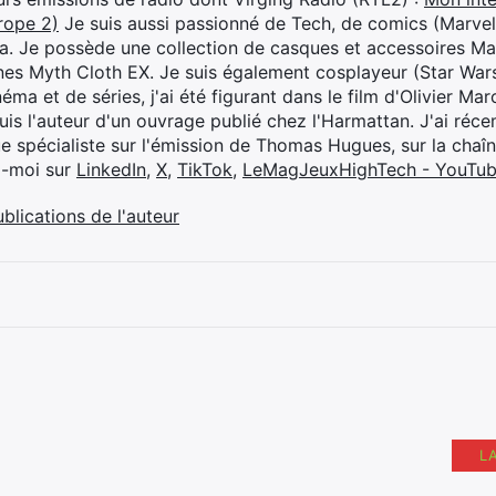
rope 2)
Je suis aussi passionné de Tech, de comics (Marve
ya. Je possède une collection de casques et accessoires Ma
ines Myth Cloth EX. Je suis également cosplayeur (Star War
éma et de séries, j'ai été figurant dans le film d'Olivier M
suis l'auteur d'un ouvrage publié chez l'Harmattan. J'ai ré
ue spécialiste sur l'émission de Thomas Hugues, sur la chaî
z-moi sur
LinkedIn
,
X
,
TikTok
,
LeMagJeuxHighTech - YouTu
ublications de l'auteur
L