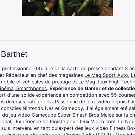
 Barthet
professionnel (titulaire de la carte de presse pendant 3 ans
 et Rédacteur en chef des magazines
Le Mag Sport Auto
,
L
mobile et véhicules de prestige
et
Le Mag Jeux High-Tech -
cinéma, Smartphones
.
Expérience de Gamer et de collecti
rt d'une solide expérience en compétition avec 55 courses
s diverses catégories : Passionné de jeux vidéo depuis l'âge
 consoles Nintendo Nes et Gameboy. J'ai également été séle
i du jeu vidéo Gamecube Super Smash Bros Melee sur la 
ional). Expérience de Pigiste pour Jeux Video.com, Le Nouv
je suis intervenu en tant qu'expert des jeux vidéo Fitness B
eurs émissions de radio dont Virging Radio (RTL2) :
Mon inte