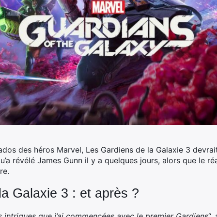
ados des héros Marvel, Les Gardiens de la Galaxie 3 devrait ê
’a révélé James Gunn il y a quelques jours, alors que le réal
re.
a Galaxie 3 : et après ?
es intrigues que j’ai commencées avec le premier Gardiens
“,