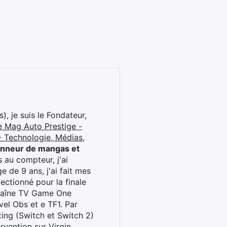
), je suis le Fondateur,
e Mag Auto Prestige -
 Technologie, Médias,
onneur de mangas et
 au compteur, j'ai
 de 9 ans, j'ai fait mes
ctionné pour la finale
chaîne TV Game One
el Obs et e TF1. Par
oxing (Switch et Switch 2)
rvention sur Virgin